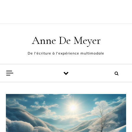
Skip to content
ACCUEIL
L’AUTEUR
POÈMES
EXPÉRIENCE MULTIMODALE
FABLES ET PAMPHLETS
CONTACT
Anne De Meyer
De l'écriture à l'expérience multimodale