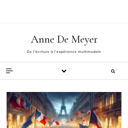
Skip to content
ACCUEIL
L’AUTEUR
POÈMES
EXPÉRIENCE MULTIMODALE
FABLES ET PAMPHLETS
CONTACT
Anne De Meyer
De l'écriture à l'expérience multimodale