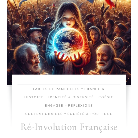
-
FABLES ET PAMPHLETS
FRANCE &
-
-
HISTOIRE
IDENTITÉ & DIVERSITÉ
POÉSIE
-
ENGAGÉE
RÉFLEXIONS
-
CONTEMPORAINES
SOCIÉTÉ & POLITIQUE
Ré-Involution Française