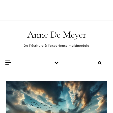
Skip to content
ACCUEIL
L’AUTEUR
POÈMES
EXPÉRIENCE MULTIMODALE
FABLES ET PAMPHLETS
CONTACT
Anne De Meyer
De l'écriture à l'expérience multimodale