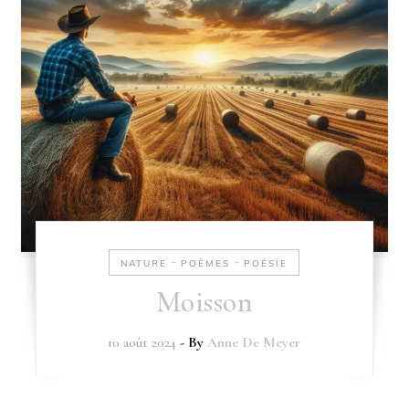
-
-
NATURE
POÈMES
POÉSIE
Moisson
10 août 2024
- By
Anne De Meyer