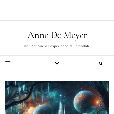
Skip to content
ACCUEIL
L’AUTEUR
POÈMES
EXPÉRIENCE MULTIMODALE
FABLES ET PAMPHLETS
CONTACT
Anne De Meyer
De l'écriture à l'expérience multimodale