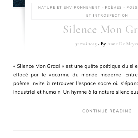
-
-
NATURE ET ENVIRONNEMENT
POÈMES
POÉS
ET INTROSPECTION
Silence Mon Gr
31 mai 2025
- By
Anne De Meye
« Silence Mon Graal » est une quête poétique du sile
effacé par le vacarme du monde moderne. Entre 
poème invite à retrouver l’espace sacré où s’épano
industriel et humain. Un hymne à la nature silencieu
CONTINUE READING