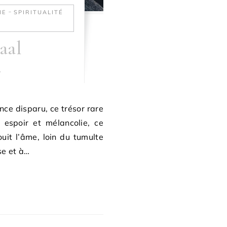
-
IE
SPIRITUALITÉ
aal
r
nce disparu, ce trésor rare
espoir et mélancolie, ce
uit l’âme, loin du tumulte
se et à…