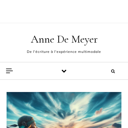
Skip to content
ACCUEIL
L’AUTEUR
POÈMES
EXPÉRIENCE MULTIMODALE
FABLES ET PAMPHLETS
CONTACT
Anne De Meyer
De l'écriture à l'expérience multimodale