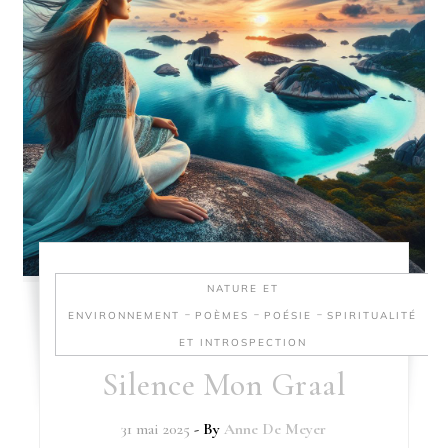
NATURE ET
-
-
-
ENVIRONNEMENT
POÈMES
POÉSIE
SPIRITUALITÉ
ET INTROSPECTION
Silence Mon Graal
31 mai 2025
- By
Anne De Meyer