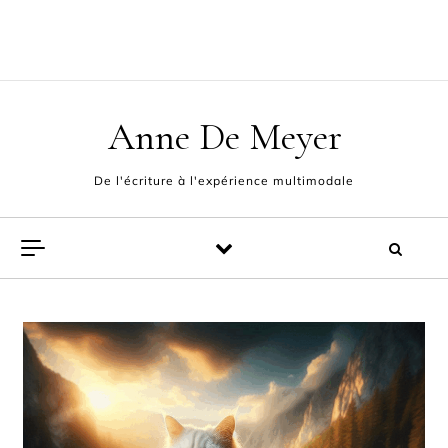
Skip to content
ACCUEIL
L’AUTEUR
POÈMES
EXPÉRIENCE MULTIMODALE
FABLES ET PAMPHLETS
CONTACT
Anne De Meyer
De l'écriture à l'expérience multimodale