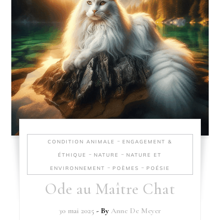
-
CONDITION ANIMALE
ENGAGEMENT &
-
-
ÉTHIQUE
NATURE
NATURE ET
-
-
ENVIRONNEMENT
POÈMES
POÉSIE
Ode au Maître Chat
30 mai 2025
- By
Anne De Meyer