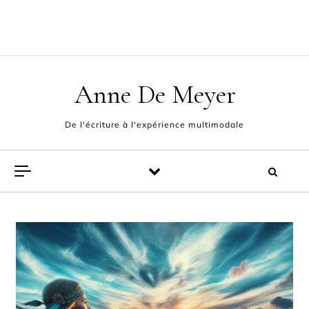
Skip to content
ACCUEIL
L’AUTEUR
POÈMES
EXPÉRIENCE MULTIMODALE
FABLES ET PAMPHLETS
CONTACT
Anne De Meyer
De l'écriture à l'expérience multimodale