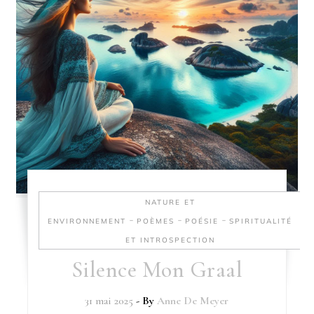
NATURE ET
-
-
-
ENVIRONNEMENT
POÈMES
POÉSIE
SPIRITUALITÉ
ET INTROSPECTION
Silence Mon Graal
31 mai 2025
- By
Anne De Meyer