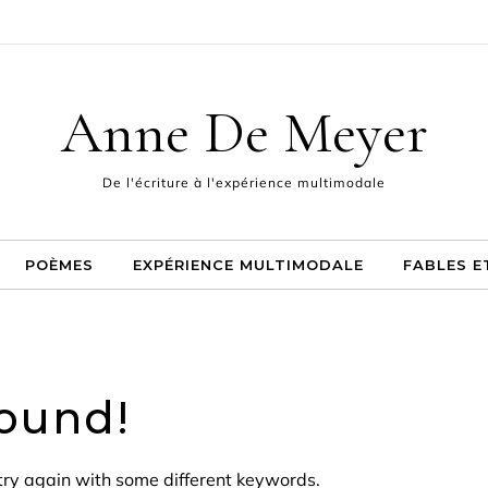
’AUTEUR
POÈMES
EXPÉRIENCE MULTIMODALE
FABLES ET PAMPHLET
Anne De Meyer
De l'écriture à l'expérience multimodale
POÈMES
EXPÉRIENCE MULTIMODALE
FABLES E
ound!
try again with some different keywords.