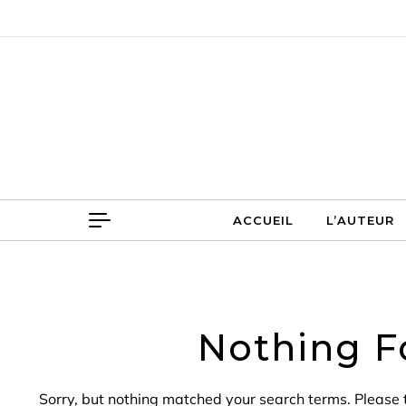
Skip to content
ACCUEIL
L
ACCUEIL
L’AUTEUR
Nothing F
Sorry, but nothing matched your search terms. Please 