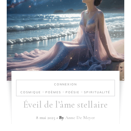
CONNEXION
-
-
-
COSMIQUE
POÈMES
POÉSIE
SPIRITUALITÉ
Éveil de l’âme stellaire
8 mai 2025
- By
Anne De Meyer