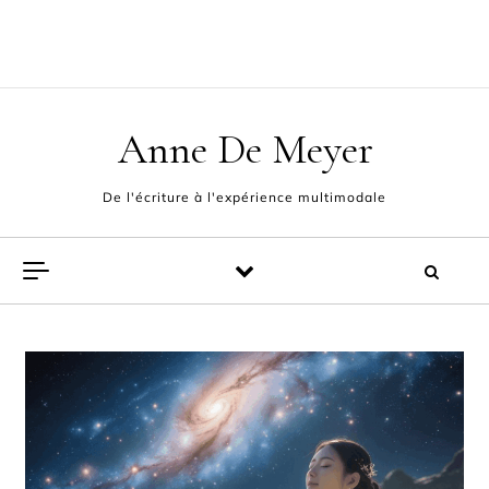
Skip to content
ACCUEIL
L’AUTEUR
POÈMES
EXPÉRIENCE MULTIMODALE
FABLES ET PAMPHLETS
CONTACT
Anne De Meyer
De l'écriture à l'expérience multimodale