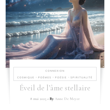
CONNEXION
-
-
-
COSMIQUE
POÈMES
POÉSIE
SPIRITUALITÉ
Éveil de l’âme stellaire
8 mai 2025
- By
Anne De Meyer