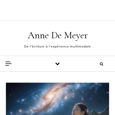
Skip to content
ACCUEIL
L’AUTEUR
POÈMES
EXPÉRIENCE MULTIMODALE
FABLES ET PAMPHLETS
CONTACT
Anne De Meyer
De l'écriture à l'expérience multimodale